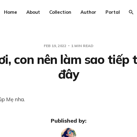
Home
About
Collection
Author
Portal
FEB 19, 2022
1 MIN READ
ơi, con nên làm sao tiếp 
đây
iúp Mẹ nha.
Published by: