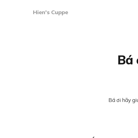
Hien's Cuppe
Bá 
Bá ơi hãy g