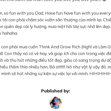
un, so fun with you Dad, Have fun have fun with you ever
 tới con phải chăm sóc vườn sân thượng của mình lại. Ch
on quên dẹp cái ly hương, mưa một hồi Mẹ sực nhớ lên dẹp,
y hahaha.
i con phải mua cuốn Think And Grow Rich (Nghĩ và Làm G
l. Con thấy nó có vẻ hay, và giúp ích cho con trong việc đi
h và thu hút những điều tốt đẹp, giàu có sang trọng dư dả
hiểu thấm thía nhiều hơn, Bá ơi!!!!!! Nó như vật lý vậy đó, m
 mình sẽ hút những sự kiện sự việc lại với mình. HIHIHIHI
Published by: