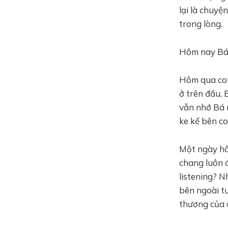
lại là chuyệ
trong lòng.
Hôm nay Bá 
Hôm qua con
ở trên đầu,
vẫn nhớ Bá 
ke kế bên co
Một ngày hôm
chang luôn á
listening? 
bên ngoài tư
thương của c