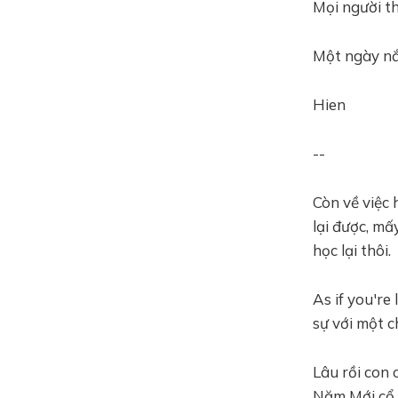
Mọi người th
Một ngày nắ
Hien
--
Còn về việc 
lại được, mấ
học lại thôi.
As if you're
sự với một c
Lâu rồi con
Năm Mới cổ v