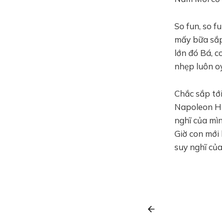
So fun, so f
mấy bữa sắp
lớn đó Bá, c
nhẹp luôn o
Chắc sắp tớ
Napoleon Hil
nghĩ của mìn
Giờ con mới 
suy nghĩ của