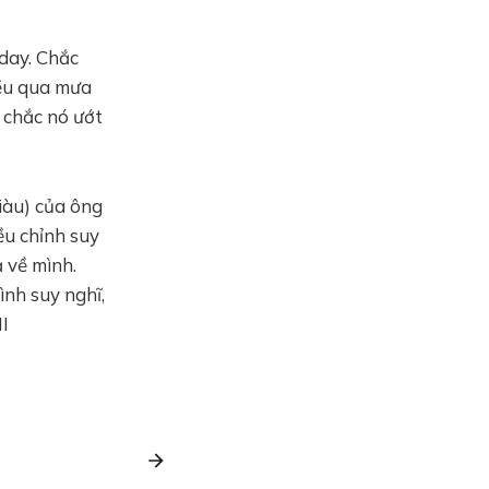
yday. Chắc
iều qua mưa
 chắc nó ướt
iàu) của ông
ều chỉnh suy
 về mình.
ình suy nghĩ,
HI