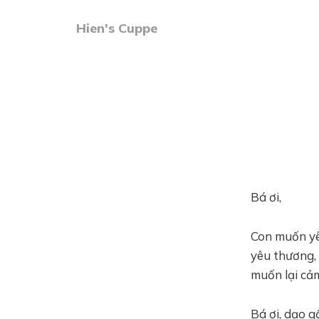
Hien's Cuppe
Bá ơi,
Con muốn yê
yêu thương,
muốn lại cảm
Bá ơi, dạo g