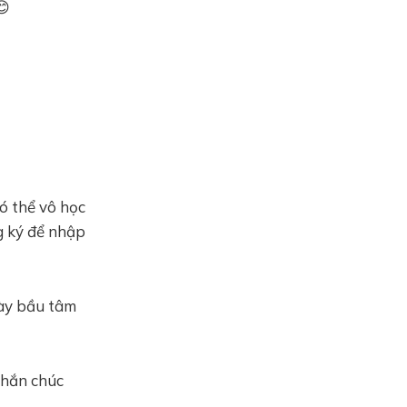
😊
có thể vô học
ng ký để nhập
 bày bầu tâm
nhắn chúc