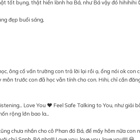
ật tốt bụng, thật hiền lành ha Bá, như Bá vậy đó hihihihi 
ng đẹp buổi sáng,
học, ông cố vấn trường con trả lời lại rồi ạ, ổng nói ok con 
y môn trước con đã học vẫn tính cho con. Hihi, chỉ cần đă
 listening... Love You ❤️ Feel Safe Talking to You, như giải
hốn rộng lớn bao la...
 cũng chưa nhắn cho cô Phan đó Bá, để mấy hôm nữa con 
ới chú Sanh, Bá nha!!! Love you, love you, love you!!!! 😀