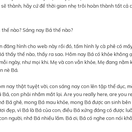
n sẽ thành, hãy cứ để thời gian nhẹ trôi hoàn thành tất cả 
thế nào? Sáng nay Bá thế nào?
 đăng hình cho web này rồi đó, tấm hình ly cà phê có mấy
 Bá thấy thế nào, thấy ra sao. Hôm nay Bá có khỏe không 
mỗi ngày, như mọi khi. Mẹ và con vẫn khỏe, Mẹ đang nằm 
n nè Bá.
 nay thật tuyệt vời, con sáng nay con lên tập thể dục, mặ
 Bá, con phải nhắm mắt lại. Are you really here, are you re
Nhớ Bá ghê, mong Bá mau khỏe, mong Bá được an sinh bên 
ơi đẹp, vì Bá là Bá của con, điều Bá xứng đáng có được lu
on người, nhớ Bá nhiều lắm. Bá ơi, Bá có nghe con nói khôn