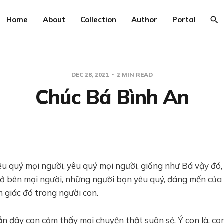
Home
About
Collection
Author
Portal
DEC 28, 2021
2 MIN READ
Chúc Bá Bình An
u quý mọi người, yêu quý mọi người, giống như Bá vậy đó
 ở bên mọi người, những người bạn yêu quý, đáng mến của
 giác đó trong người con.
ần đây con cảm thấy mọi chuyện thật suôn sẻ. Ý con là, con