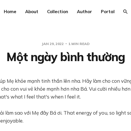
Home
About
Collection
Author
Portal
JAN 29, 2022
1 MIN READ
Một ngày bình thường
giúp Mẹ khỏe mạnh tinh thần lên nha. Hãy làm cho con vữn
 cho con vui vẻ khỏe mạnh hơn nha Bá. Vui cười nhiều hơn
t's what I feel that's when I feel it.
hải làm sao với Mẹ đây Bá ơi. That energy of you, so light s
 enjoyable.