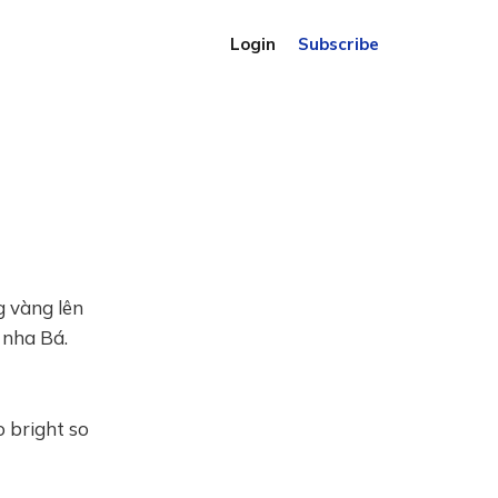
Login
Subscribe
g vàng lên
 nha Bá.
o bright so