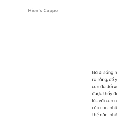
Hien's Cuppe
Bá ơi sáng n
ra rằng, để 
con đã đối x
được thấy đ
lúc với con 
của con, nhữ
thể nào, nh