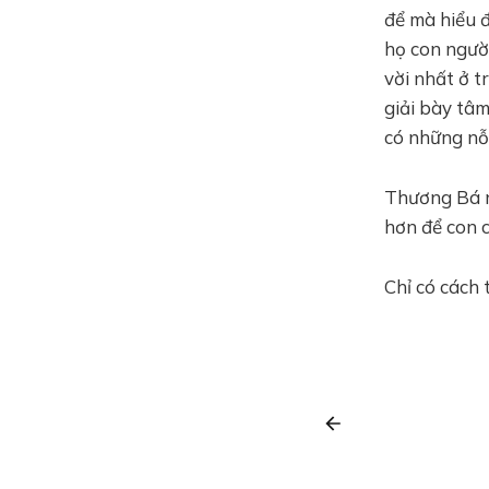
để mà hiểu 
họ con người
vời nhất ở t
giải bày tâm
có những nỗi
Thương Bá n
hơn để con c
Chỉ có cách 