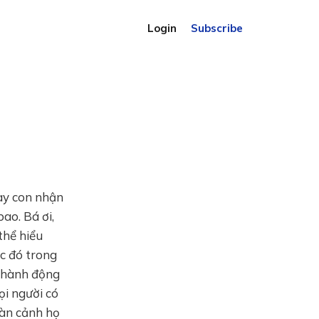
Login
Subscribe
nay con nhận
ao. Bá ơi,
thể hiểu
c đó trong
g hành động
ọi người có
oàn cảnh họ