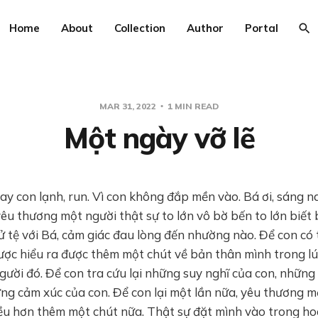
Home
About
Collection
Author
Portal
MAR 31, 2022
1 MIN READ
Một ngày vỡ lẽ
ay con lạnh, run. Vì con không đắp mền vào. Bá ơi, sáng 
yêu thương một người thật sự to lớn vô bờ bến to lớn biết b
ử tệ với Bá, cảm giác đau lòng đến nhường nào. Để con có 
ược hiểu ra được thêm một chút về bản thân mình trong lú
người đó. Để con tra cứu lại những suy nghĩ của con, nhữn
ng cảm xúc của con. Để con lại một lần nữa, yêu thương m
iều hơn thêm một chút nữa. Thật sự đặt mình vào trong h