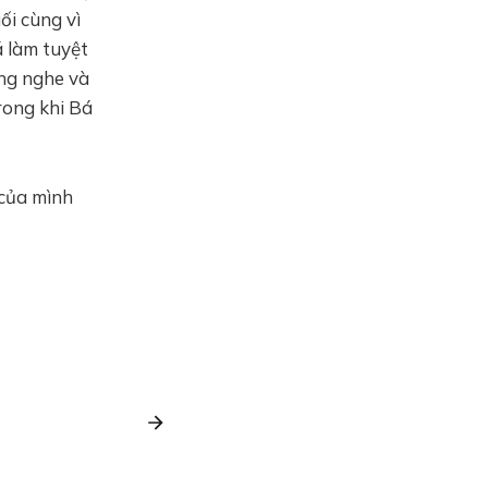
ối cùng vì
á làm tuyệt
ắng nghe và
rong khi Bá
 của mình