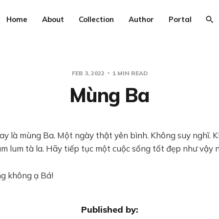
Home
About
Collection
Author
Portal
FEB 3, 2022
1 MIN READ
Mùng Ba
nay là mùng Ba. Một ngày thật yên bình. Không suy nghĩ. 
m lum tà la. Hãy tiếp tục một cuộc sống tốt đẹp như vậy 
ng không ạ Bá!
Published by: