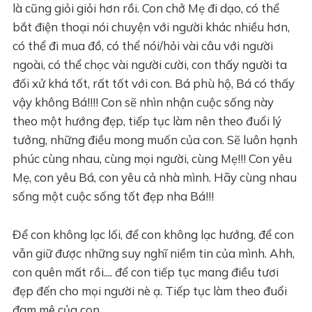
là cũng giỏi giỏi hơn rồi. Con chở Mẹ đi dạo, có thể
bắt điện thoại nói chuyện với người khác nhiều hơn,
có thể đi mua đồ, có thể nói/hỏi vài câu với người
ngoài, có thể chọc vài người cười, con thấy người ta
đối xử khá tốt, rất tốt với con. Bá phù hộ, Bá có thấy
vậy không Bá!!!! Con sẽ nhìn nhận cuộc sống này
theo một hướng đẹp, tiếp tục làm nên theo đuổi lý
tưởng, những điều mong muốn của con. Sẽ luôn hạnh
phúc cùng nhau, cùng mọi người, cùng Mẹ!!! Con yêu
Mẹ, con yêu Bá, con yêu cả nhà mình. Hãy cùng nhau
sống một cuộc sống tốt đẹp nha Bá!!!
Để con không lạc lối, để con không lạc hướng, để con
vẫn giữ được những suy nghĩ niềm tin của mình. Ahh,
con quên mất rồi.... để con tiếp tục mang điều tươi
đẹp đến cho mọi người nè ạ. Tiếp tục làm theo đuổi
đam mê của con.