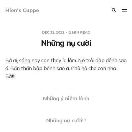
Hien's Cuppe
DEC 31, 2021
2 MIN READ
Những nụ cười
Bá ơi, sáng nay con thấy lạ lắm. Nó trôi dập dềnh sao
á. Bẩn thẩn bập bềnh sao á. Phù hộ cho con nha
Bá!!!
Những ý niệm lành
Những nụ cười!!!