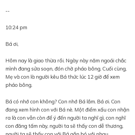
--
10:24 pm
Bá ơi,
Hôm nay là giao thừa rồi. Ngày này năm ngoái chắc
mình đang sửa soạn, đón chờ pháo bông. Cuối cùng,
Mẹ và con là người kêu Bá thức lúc 12 giờ để xem
pháo bông.
Bá có nhớ con không? Con nhớ Bá lắm. Bá ơi. Con
đang xem hình con với Bá nè. Một điểm xấu con nhận
ra là con vẫn còn để ý đến người ta nghĩ gì, con nghĩ
con đăng tấm này, người ta sẽ thấy con dễ thương,
người ta sẽ thấy con với Bá gắn bó với nhau.