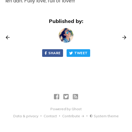
lên dần. Fully love, full of love!!!
Published by:
SHARE
TWEET
Powered by
Ghost
Data & privacy
Contact
Contribute →
System theme