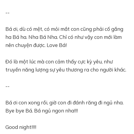
--
Bá ơi, dù có mệt, có mỏi mắt con cũng phải cố gắng
ha Bá ha. Nha Bá Nha. Chỉ có như vậy con mới làm
nên chuyện được. Love Bá!
Đó là một lúc mà con cảm thấy cực kỳ yêu, như
truyền năng lượng sự yêu thương ra cho người khác.
--
Bá ơi con xong rồi, giờ con đi đánh răng đi ngủ nha.
Bye bye Bá. Bá ngủ ngon nha!!!
Good night!!!!