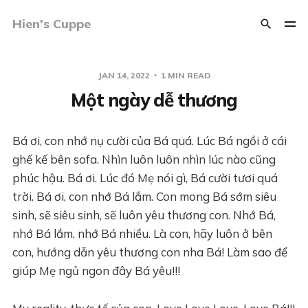
Hien's Cuppe
JAN 14, 2022
1 MIN READ
Một ngày dễ thương
Bá ơi, con nhớ nụ cười của Bá quá. Lúc Bá ngồi ở cái
ghế kế bên sofa. Nhìn luôn luôn nhìn lúc nào cũng
phúc hậu. Bá ơi. Lúc đó Mẹ nói gì, Bá cười tươi quá
trời. Bá ơi, con nhớ Bá lắm. Con mong Bá sớm siêu
sinh, sẽ siêu sinh, sẽ luôn yêu thương con. Nhớ Bá,
nhớ Bá lắm, nhớ Bá nhiều. Là con, hãy luôn ở bên
con, hướng dẫn yêu thương con nha Bá! Làm sao để
giúp Mẹ ngủ ngon đây Bá yêu!!!