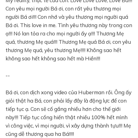
My reality, thực tế của con. Love Love Love, Love Bá!!!
Con yêu mọi người Bá ơi, con rất yêu thương mọi
người Bá ơi!!! Con nhớ và yêu thương mọi người quá
Bá ơi. This love in me. Tình yêu thương này trong con
ạ!!! Nó lan tỏa ra cho mọi người ấy ạ!!! Thương Mẹ
quá, thương Mẹ quá!!! Thương Mẹ quá Bá ơi, con yêu
thương Mẹ quá, yêu thương Mẹ!!!! Không sao hết
không sao hết không sao hết mà Hiền!!!
--
Bá ơi, con dịch xong video của Huberman rồi. Ông ấy
giỏi thật ha Bá, con phải lấy đây là động lực để con
tiếp tục ạ. Con sẽ cố gắng nhiều hơn cho thế giới
này!!! Tiếp tục cống hiến thật nhiều 100% hết mình
vì công việc, vì mọi người, vì xây dựng thành tựu!!! Mẹ
cũng dễ thương qua ha Bá!!!!