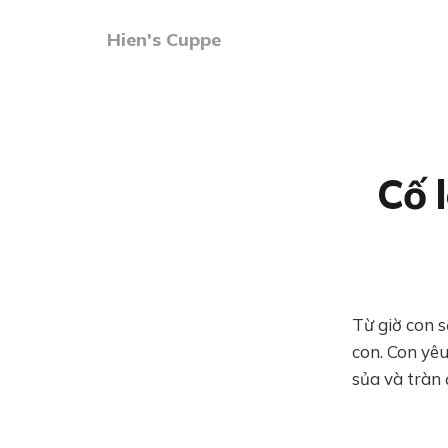
Hien's Cuppe
Cố 
Từ giờ con s
con. Con yê
sủa và tràn 