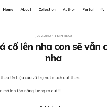
Home
About
Collection
Author
Portal
JUL 2, 2022
1 MIN READ
Bá cố lên nha con sẽ vẫn c
nha
theo tín hiệu của vũ trụ not much out there
 mở lan tỏa năng lượng ra out!!!