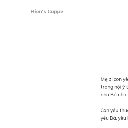
Hien's Cuppe
Mẹ ơi con y
trong nội ý 
nha Bá nha.
Con yêu thư
yêu Bá, yêu B