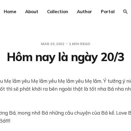
Home
About
Collection
Author
Portal
MAR 20, 2022
1 MIN READ
Hôm nay là ngày 20/3
êu Mẹ lắm yêu Mẹ lắm yêu Mẹ lắm yêu Mẹ lắm. Ý tưởng ý n
tốt thì sẽ phát khởi ra bên ngoài thật là tốt nha Bá nha n
ơng Bá, mong nhớ Bá những câu chuyện của Bá kể. Love B
á!!!!