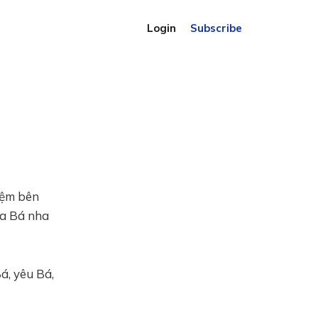
Login
Subscribe
iệm bên
ha Bá nha
á, yêu Bá,