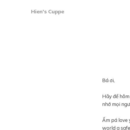
Hien's Cuppe
Bá ơi,
Hãy để hôm 
nhớ mọi ngư
Ấm pá love y
world a safe