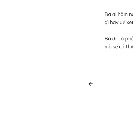
Bá ơi hôm na
gì hay để x
Bá ơi, có ph
mà sẽ có thi