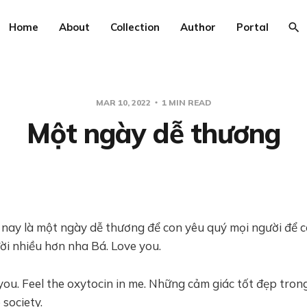
Home
About
Collection
Author
Portal
MAR 10, 2022
1 MIN READ
Một ngày dễ thương
nay là một ngày dễ thương để con yêu quý mọi người để 
ời nhiều hơn nha Bá. Love you.
ou. Feel the oxytocin in me. Những cảm giác tốt đẹp trong
 society.